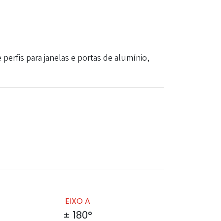
erfis para janelas e portas de alumínio,
EIXO A
± 180°