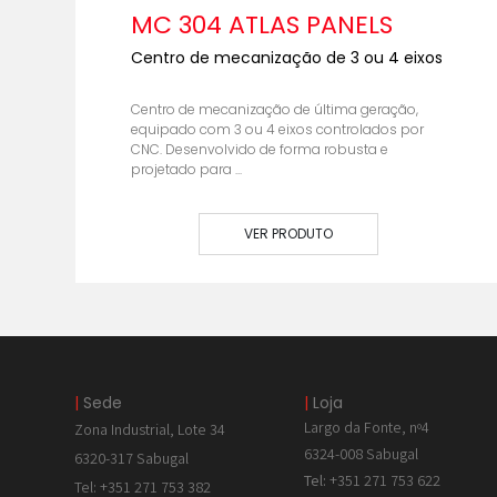
MC 304 ATLAS PANELS
Centro de mecanização de 3 ou 4 eixos
Centro de mecanização de última geração,
equipado com 3 ou 4 eixos controlados por
CNC. Desenvolvido de forma robusta e
projetado para ...
VER PRODUTO
|
Sede
|
Loja
Largo da Fonte, nº4
Zona Industrial, Lote 34
6324-008 Sabugal
6320-317 Sabugal
Tel:
+351 271 753 622
Tel: +351 271 753 382