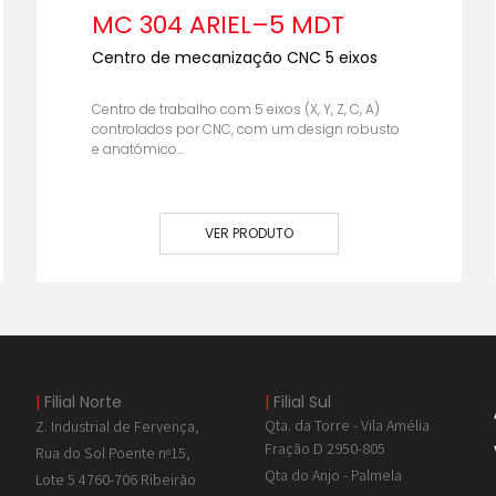
MC 304 ARIEL–5 MDT
Centro de mecanização CNC 5 eixos
Centro de trabalho com 5 eixos (X, Y, Z, C, A)
controlados por CNC, com um design robusto
e anatómico...
VER PRODUTO
|
Filial Norte
|
Filial Sul
Qta. da Torre - Vila Amélia
Z. Industrial de
Fervença,
Fração D 2950-805
Rua do Sol Poente nº15,
Qta do Anjo - Palmela
Lote 5 4760-706 Ribeirão