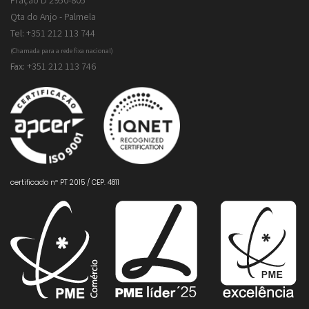
Fração D 2950-805
Qta do Anjo - Palmela
Tel:
+351 212 113 744
(Chamada para a rede fixa nacional)
Fax:
+351 212 113 746
certificado nº PT 2015 / CEP. 4811