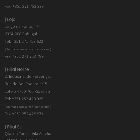
Fax: +351 271 753 333
|
Loja
Largo da Fonte, nº4
6324-008 Sabugal
Tel:
+351 271 753 622
(Chamada para a rede fixa nacional)
Fax:
+351 271 753 789
|
Filial Norte
Z. Industrial de
Fervença,
Rua do Sol Poente nº15,
Lote 5 4760-706 Ribeirão
Tel:
+351 252 428 969
(Chamada para a rede fixa nacional)
Fax:
+351 252 428 971
|
Filial Sul
Qta. da Torre - Vila Amélia