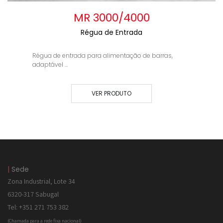
MR 3000/4000
Régua de Entrada
Régua de entrada para alimentação de barras,
adaptável ...
VER PRODUTO
|
Sede
Zona Industrial, Lote 34
6320-317 Sabugal
Tel: +351 271 753 382
(Chamada para a rede fixa nacional)