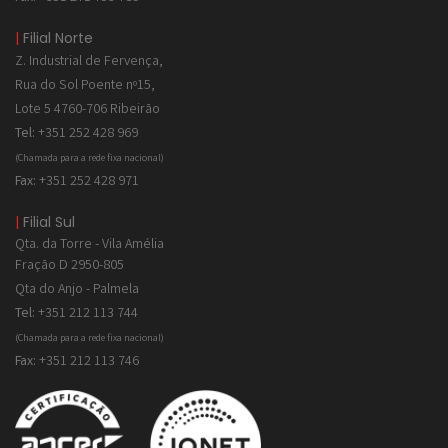
|
Filial Norte
Z. Industrial de
Fervença,
Rua do Sol Poente nº15,
Lote 5 4760-706 Ribeirão
Tel:
+351 252 428 969
(Chamada para a rede fixa nacional)
Fax:
+351 252 428 971
|
Filial Sul
Qta. da Torre - Vila Amélia
Fração D 2950-805
Qta do Anjo - Palmela
Tel:
+351 212 113 744
(Chamada para a rede fixa nacional)
Fax:
+351 212 113 746