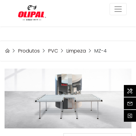
Acabamento Perfeito
rápido e sem esforço!
Produtos
PVC
Limpeza
MZ-4
Assi
Cont