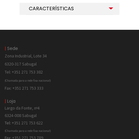
CARACTERÍSTICAS
|
Sede
Zona Industrial, Lote 34
6320-317 Sabugal
Tel: +351 271 753 382
(Chamada para a rede fixa nacional)
Fax: +351 271 753 333
|
Loja
Largo da Fonte, nº4
6324-008 Sabugal
Tel:
+351 271 753 622
(Chamada para a rede fixa nacional)
Fax:
+351 271 753 789