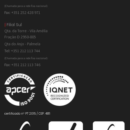
(Chamada para a rede fixa nacional)
Fax:
+351 252 428 971
|
Filial Sul
Qta. da Torre - Vila Amélia
Fração D 2950-805
Qta do Anjo - Palmela
Tel:
+351 212 113 744
(Chamada para a rede fixa nacional)
Fax:
+351 212 113 746
certificado nº PT 2015 / CEP. 4811