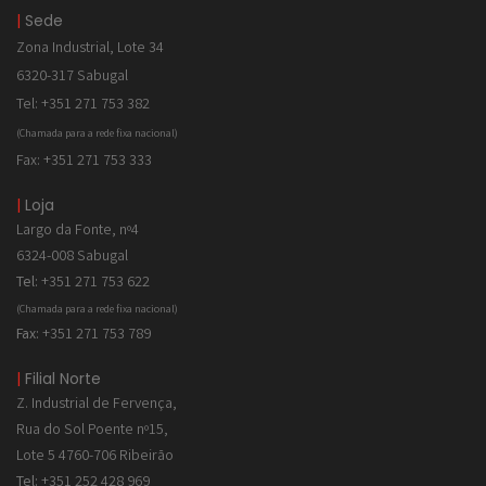
|
Sede
Zona Industrial, Lote 34
6320-317 Sabugal
Tel: +351 271 753 382
(Chamada para a rede fixa nacional)
Fax: +351 271 753 333
|
Loja
Largo da Fonte, nº4
6324-008 Sabugal
Tel:
+351 271 753 622
(Chamada para a rede fixa nacional)
Fax:
+351 271 753 789
|
Filial Norte
Z. Industrial de
Fervença,
Rua do Sol Poente nº15,
Lote 5 4760-706 Ribeirão
Tel:
+351 252 428 969