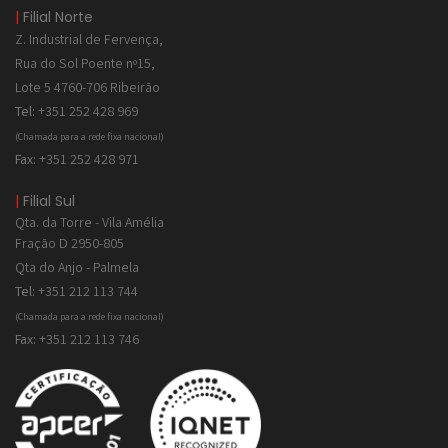
|
Filial Norte
Z. Industrial de
Fervença,
Rua do Sol Poente nº15,
Lote 5 4760-706 Ribeirão
Tel:
+351 252 428 969
(Chamada para a rede fixa nacional)
Fax:
+351 252 428 971
|
Filial Sul
Qta. da Torre - Vila Amélia
Fração D 2950-805
Qta do Anjo - Palmela
Tel:
+351 212 113 744
(Chamada para a rede fixa nacional)
Fax:
+351 212 113 746