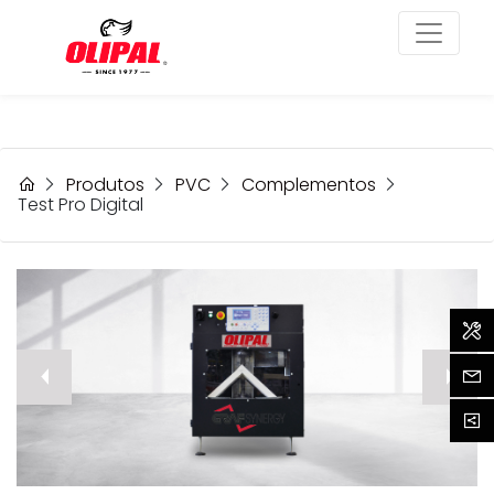
Rentabilize a sua
produção!
Produtos
PVC
Complementos
Test Pro Digital
Assi
prev
Cont