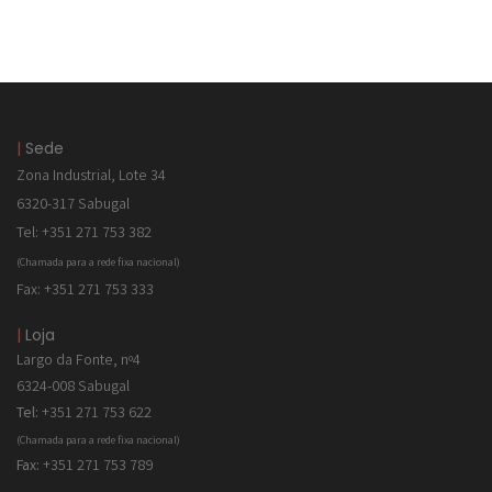
|
Sede
Zona Industrial, Lote 34
6320-317 Sabugal
Tel: +351 271 753 382
(Chamada para a rede fixa nacional)
Fax: +351 271 753 333
|
Loja
Largo da Fonte, nº4
6324-008 Sabugal
Tel:
+351 271 753 622
(Chamada para a rede fixa nacional)
Fax:
+351 271 753 789