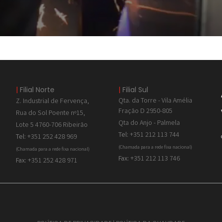
|
Filial Norte
|
Filial Sul
Qta. da Torre - Vila Amélia
Z. Industrial de
Fervença,
Fração D 2950-805
Rua do Sol Poente nº15,
Qta do Anjo - Palmela
Lote 5 4760-706 Ribeirão
Tel:
+351 212 113 744
Tel:
+351 252 428 969
(Chamada para a rede fixa nacional)
(Chamada para a rede fixa nacional)
Fax:
+351 212 113 746
Fax:
+351 252 428 971