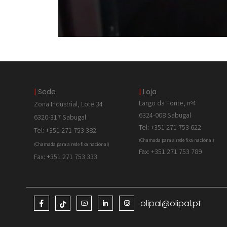
|
Sede
|
Loja
Largo da Fonte, nº4
Zona Industrial, Lote 34
6324-008 Sabugal
6320-317 Sabugal
Tel:
+351 271 753 622
Tel: +351 271 753 382
(Chamada para a rede fixa nacional)
(Chamada para a rede fixa nacional)
Fax:
+351 271 753 789
Fax: +351 271 753 333
olipal@olipal.pt