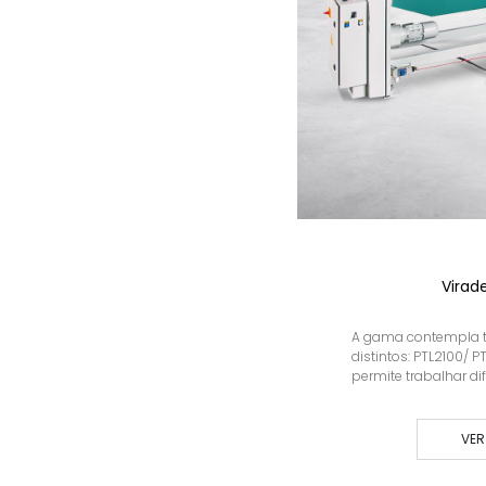
Virade
A gama contempla t
distintos: PTL2100/ 
permite trabalhar dife
VER