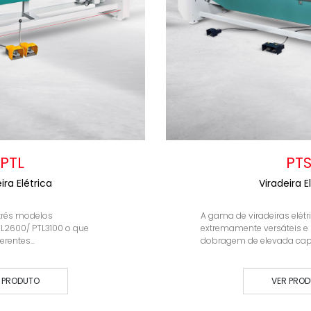
PTL
PT
ira Elétrica
Viradeira E
rês modelos
A gama de viradeiras elétr
PTL2600/ PTL3100 o que
extremamente versáteis 
rentes...
dobragem de elevada capa
 PRODUTO
VER PRO