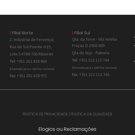
|
Filial Norte
|
Filial Sul
Qta. da Torre - Vila Amélia
Z. Industrial de
Fervença,
Fração D 2950-805
Rua do Sol Poente nº15,
Qta do Anjo - Palmela
Lote 5 4760-706 Ribeirão
Tel:
+351 212 113 744
Tel:
+351 252 428 969
(Chamada para a rede fixa nacional)
(Chamada para a rede fixa nacional)
Fax:
+351 212 113 746
Fax:
+351 252 428 971
POLÍTICA DE PRIVACIDADE
|
POLÍTICA DA QUALIDADE
Elogios ou Reclamações