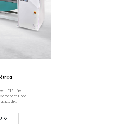
S
létrica
icas PTS são
e permitem uma
cidade...
DUTO