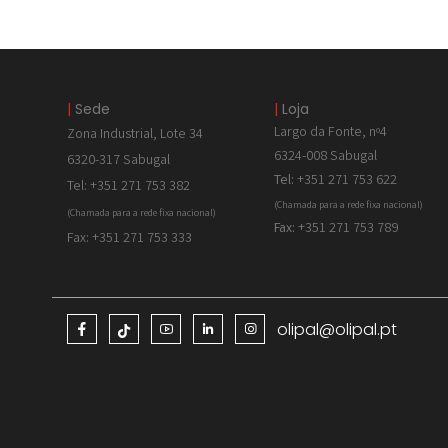
|
Sede
|
Loja
Largo da Fonte, nº4
Zona Industrial, Lote 34
6324-008 Sabugal
6320-317 Sabugal
Tel:
+351 271 753 622
Tel: +351 271 753 382
(Chamada para a rede fixa nacional)
(Chamada para a rede fixa nacional)
Fax:
+351 271 753 789
Fax: +351 271 753 333
olipal@olipal.pt