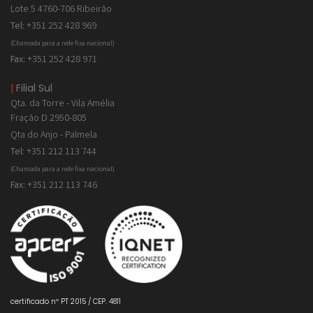
Lote 5 4760-706 Ribeirão
Tel:
+351 252 428 969
(Chamada para a rede fixa nacional)
Fax:
+351 252 428 971
|
Filial Sul
Qta. da Torre - Vila Amélia
Fração D 2950-805
Qta do Anjo - Palmela
Tel:
+351 212 113 744
(Chamada para a rede fixa nacional)
Fax:
+351 212 113 746
certificado nº PT 2015 / CEP. 4811