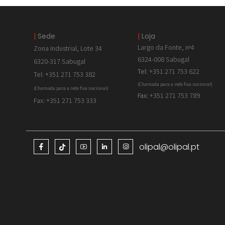
|
Sede
|
Loja
Largo da Fonte, nº4
Zona Industrial, Lote 34
6324-008 Sabugal
6320-317 Sabugal
Tel:
+351 271 753 622
Tel: +351 271 753 382
(Chamada para a rede fixa nacional)
(Chamada para a rede fixa nacional)
Fax:
+351 271 753 789
Fax: +351 271 753 333
olipal@olipal.pt