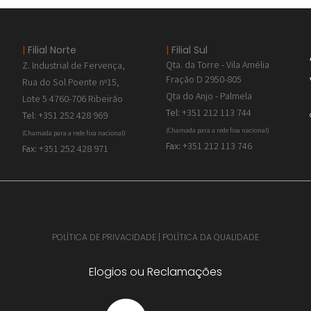
|
Filial Norte
|
Filial Sul
Qta. da Torre - Vila Amélia
Z. Industrial de
Fervença,
Fração D 2950-805
Rua do Sol Poente nº15,
Qta do Anjo - Palmela
Lote 5 4760-706 Ribeirão
Tel:
+351 212 113 744
Tel:
+351 252 428 969
(Chamada para a rede fixa nacional)
(Chamada para a rede fixa nacional)
Fax:
+351 212 113 746
Fax:
+351 252 428 971
POLÍTICA DE PRIVACIDADE
|
POLÍTICA DA QUALIDADE
Elogios ou Reclamações