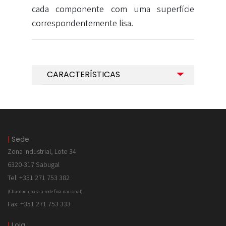
cada componente com uma superfície
correspondentemente lisa.
CARACTERÍSTICAS
|
Sede
Zona Industrial, Lote 34
6320-317 Sabugal
Tel: +351 271 753 382
(Chamada para a rede fixa nacional)
Fax: +351 271 753 333
|
Loja