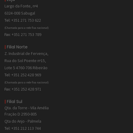
Largo da Fonte, nº4
6324-008 Sabugal
Tel:
+351 271 753 622
(Chamada para a rede fixa nacional)
Fax:
+351 271 753 789
|
Filial Norte
Z. Industrial de
Fervença,
Rua do Sol Poente nº15,
Lote 5 4760-706 Ribeirão
Tel:
+351 252 428 969
(Chamada para a rede fixa nacional)
Fax:
+351 252 428 971
|
Filial Sul
Qta. da Torre - Vila Amélia
Fração D 2950-805
Qta do Anjo - Palmela
Tel:
+351 212 113 744