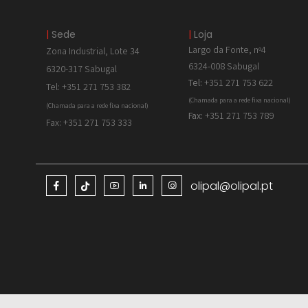
|
Sede
|
Loja
Largo da Fonte, nº4
Zona Industrial, Lote 34
6324-008 Sabugal
6320-317 Sabugal
Tel:
+351 271 753 622
Tel: +351 271 753 382
(Chamada para a rede fixa nacional)
(Chamada para a rede fixa nacional)
Fax:
+351 271 753 789
Fax: +351 271 753 333
olipal@olipal.pt