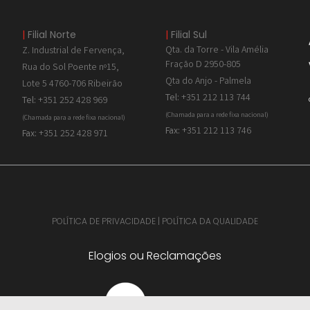
|
Filial Norte
|
Filial Sul
Qta. da Torre - Vila Amélia
Z. Industrial de
Fervença,
Fração D 2950-805
Rua do Sol Poente nº15,
Qta do Anjo - Palmela
Lote 5 4760-706 Ribeirão
Tel:
+351 212 113 744
Tel:
+351 252 428 969
(Chamada para a rede fixa nacional)
(Chamada para a rede fixa nacional)
Fax:
+351 212 113 746
Fax:
+351 252 428 971
POLÍTICA DE PRIVACIDADE
|
POLÍTICA DA QUALIDADE
Elogios ou Reclamações