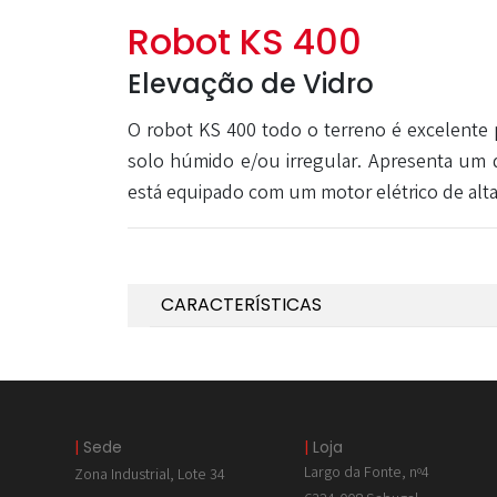
Robot KS 400
Elevação de Vidro
O robot KS 400 todo o terreno é excelente p
solo húmido e/ou irregular. Apresenta um 
está equipado com um motor elétrico de alta
CARACTERÍSTICAS
|
Sede
|
Loja
Largo da Fonte, nº4
Zona Industrial, Lote 34