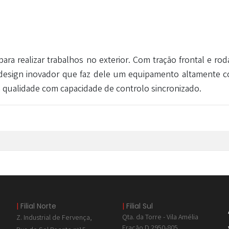
ara realizar trabalhos no exterior. Com tração frontal e r
design inovador que faz dele um equipamento altamente con
 qualidade com capacidade de controlo sincronizado.
|
Filial Norte
|
Filial Sul
Qta. da Torre - Vila Amélia
Z. Industrial de
Fervença,
Fração D 2950-805