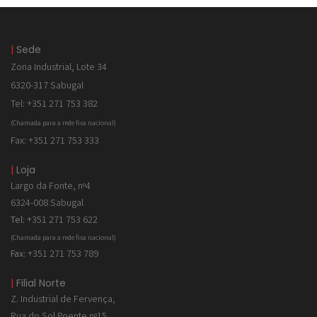
|
Sede
Zona Industrial, Lote 34
6320-317 Sabugal
Tel: +351 271 753 382
(Chamada para a rede fixa nacional)
Fax: +351 271 753 333
|
Loja
Largo da Fonte, nº4
6324-008 Sabugal
Tel:
+351 271 753 622
(Chamada para a rede fixa nacional)
Fax:
+351 271 753 789
|
Filial Norte
Z. Industrial de
Fervença,
Rua do Sol Poente nº15,