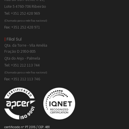
Lote 5 4760-706 Ribeirão
Tel:
+351 252 428 969
(Chamada para a rede fixa nacional)
Fax:
+351 252 428 971
|
Filial Sul
Qta. da Torre - Vila Amélia
Fração D 2950-805
Qta do Anjo - Palmela
Tel:
+351 212 113 744
(Chamada para a rede fixa nacional)
Fax:
+351 212 113 746
certificado nº PT 2015 / CEP. 4811