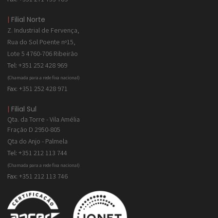
|
Filial Norte
Z. Industrial de
Fervença,
Rua do Sol Poente nº15,
Lote 5 4760-706 Ribeirão
Tel:
+351 252 428 969
(Chamada para a rede fixa nacional)
Fax:
+351 252 428 971
|
Filial Sul
Qta. da Torre - Vila Amélia
Fração D 2950-805
Qta do Anjo - Palmela
Tel:
+351 212 113 744
(Chamada para a rede fixa nacional)
Fax:
+351 212 113 746