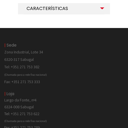
CARACTERÍSTICAS
|
Sede
Zona Industrial, Lote 34
6320-317 Sabugal
Tel: +351 271 753 382
(Chamada para a rede fixa nacional)
Fax: +351 271 753 333
|
Loja
Largo da Fonte, nº4
6324-008 Sabugal
Tel:
+351 271 753 622
(Chamada para a rede fixa nacional)
Fax:
+351 271 753 789