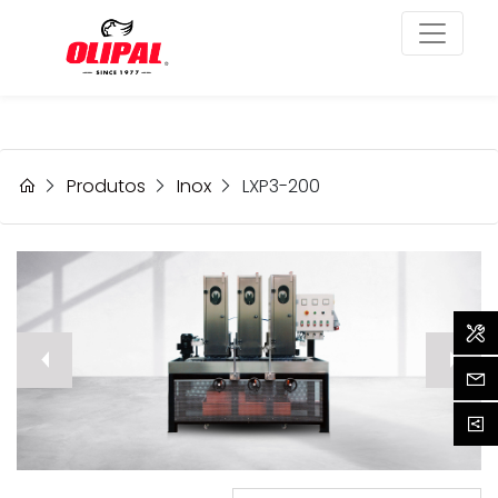
Máquinas de
Lixar e Polir
Produtos
Inox
LXP3-200
prev
Assi
Cont