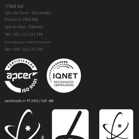
|
Filial Sul
Qta. da Torre - Vila Amélia
Fração D 2950-805
Qta do Anjo - Palmela
Tel:
+351 212 113 744
(Chamada para a rede fixa nacional)
Fax:
+351 212 113 746
certificado nº PT 2015 / CEP. 4811