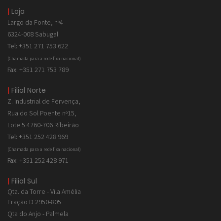
|
Loja
Largo da Fonte, nº4
6324-008 Sabugal
Tel:
+351 271 753 622
(Chamada para a rede fixa nacional)
Fax:
+351 271 753 789
|
Filial Norte
Z. Industrial de
Fervença,
Rua do Sol Poente nº15,
Lote 5 4760-706 Ribeirão
Tel:
+351 252 428 969
(Chamada para a rede fixa nacional)
Fax:
+351 252 428 971
|
Filial Sul
Qta. da Torre - Vila Amélia
Fração D 2950-805
Qta do Anjo - Palmela