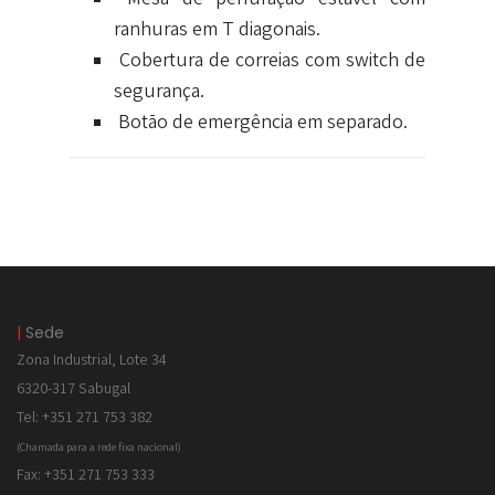
ranhuras em T diagonais.
Cobertura de correias com switch de
segurança.
Botão de emergência em separado.
|
Sede
Zona Industrial, Lote 34
6320-317 Sabugal
Tel: +351 271 753 382
(Chamada para a rede fixa nacional)
Fax: +351 271 753 333