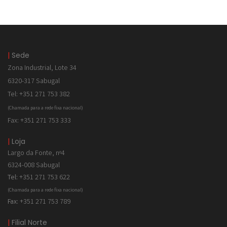
|
Sede
Zona Industrial, Lote 34
6320-317 Sabugal
Tel: +351 271 753 382
(Chamada para a rede fixa nacional)
Fax: +351 271 753 333
|
Loja
Largo da Fonte, nº4
6324-008 Sabugal
Tel:
+351 271 753 622
(Chamada para a rede fixa nacional)
Fax:
+351 271 753 789
|
Filial Norte