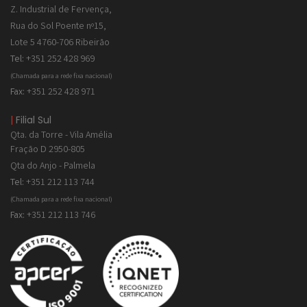
Z. Industrial de
Fervença,
Rua do Sol Poente nº15,
Lote 5 4760-706 Ribeirão
Tel:
+351 252 428 969
(Chamada para a rede fixa nacional)
Fax:
+351 252 428 971
|
Filial Sul
Qta. da Torre - Vila Amélia
Fração D 2950-805
Qta do Anjo - Palmela
Tel:
+351 212 113 744
(Chamada para a rede fixa nacional)
Fax:
+351 212 113 746