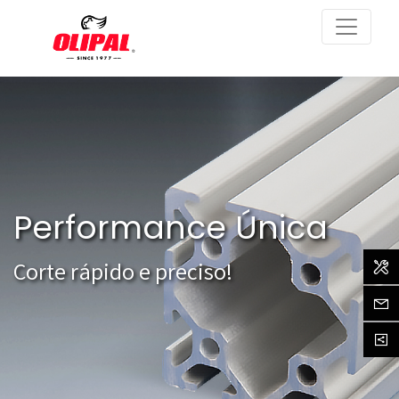
Performance Única
Assi
Corte rápido e
preciso!
Cont