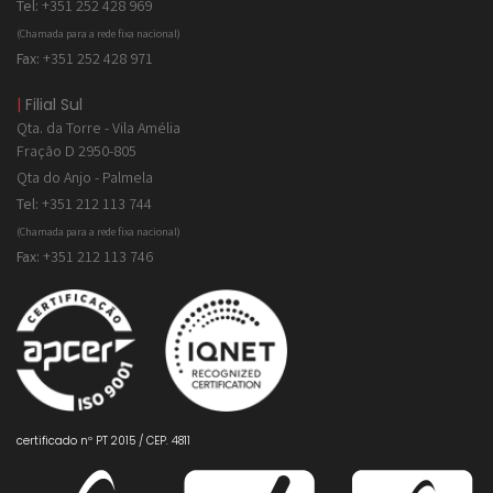
Tel:
+351 252 428 969
(Chamada para a rede fixa nacional)
Fax:
+351 252 428 971
|
Filial Sul
Qta. da Torre - Vila Amélia
Fração D 2950-805
Qta do Anjo - Palmela
Tel:
+351 212 113 744
(Chamada para a rede fixa nacional)
Fax:
+351 212 113 746
certificado nº PT 2015 / CEP. 4811