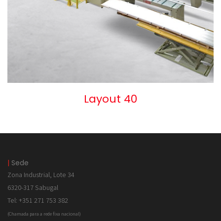
Layout 40
|
Sede
Zona Industrial, Lote 34
6320-317 Sabugal
Tel: +351 271 753 382
(Chamada para a rede fixa nacional)