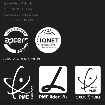
Qta do Anjo - Palmela
Tel:
+351 212 113 744
(Chamada para a rede fixa nacional)
Fax:
+351 212 113 746
certificado nº PT 2015 / CEP. 4811