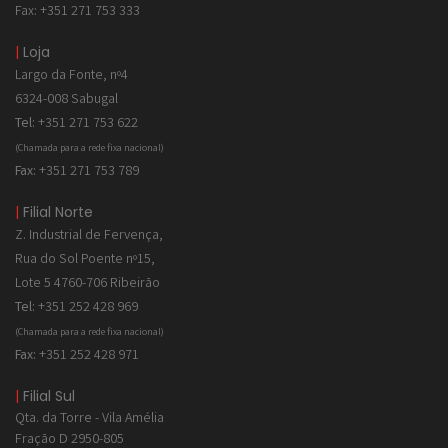
Fax: +351 271 753 333
|
Loja
Largo da Fonte, nº4
6324-008 Sabugal
Tel:
+351 271 753 622
(Chamada para a rede fixa nacional)
Fax:
+351 271 753 789
|
Filial Norte
Z. Industrial de
Fervença,
Rua do Sol Poente nº15,
Lote 5 4760-706 Ribeirão
Tel:
+351 252 428 969
(Chamada para a rede fixa nacional)
Fax:
+351 252 428 971
|
Filial Sul
Qta. da Torre - Vila Amélia
Fração D 2950-805