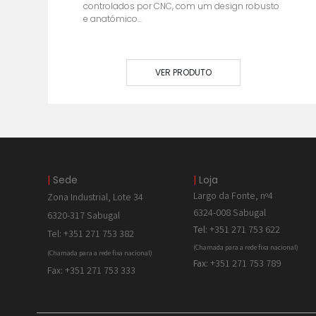
controlados por CNC, com um design robusto
e anatómico...
VER PRODUTO
|
Sede
|
Loja
Largo da Fonte, nº4
Zona Industrial, Lote 34
6324-008 Sabugal
6320-317 Sabugal
Tel:
+351 271 753 622
Tel: +351 271 753 382
(Chamada para a rede fixa nacional)
(Chamada para a rede fixa nacional)
Fax:
+351 271 753 789
Fax: +351 271 753 333