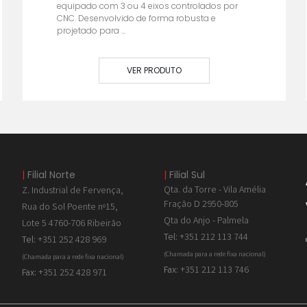
equipado com 3 ou 4 eixos controlados por
CNC. Desenvolvido de forma robusta e
projetado para ...
VER PRODUTO
|
Filial Norte
|
Filial Sul
Qta. da Torre - Vila Amélia
Z. Industrial de
Fervença,
Fração D 2950-805
Rua do Sol Poente nº15,
Qta do Anjo - Palmela
Lote 5 4760-706 Ribeirão
Tel:
+351 212 113 744
Tel:
+351 252 428 969
(Chamada para a rede fixa nacional)
(Chamada para a rede fixa nacional)
Fax:
+351 212 113 746
Fax:
+351 252 428 971