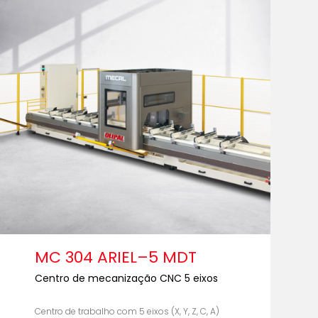
MC 304 ARIEL–5 MDT
Centro de mecanização CNC 5 eixos
Centro de trabalho com 5 eixos (X, Y, Z, C, A)