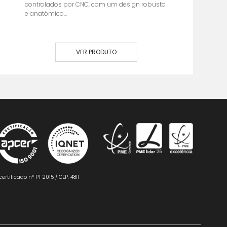
controlados por CNC, com um design robusto
e anatómico...
VER PRODUTO
certificado nº PT 2015 / CEP. 4811